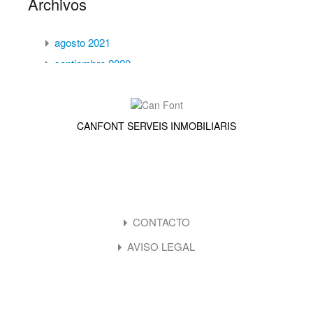
Archivos
agosto 2021
septiembre 2020
junio 2019
CANFONT SERVEIS INMOBILIARIS
Categorías
Luxury
Quick LInks
Market Trends
Sin categoría
CONTACTO
AVISO LEGAL
Meta
Acceder